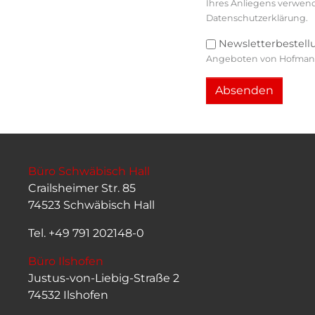
Ihres Anliegens verwend
Datenschutzerklärung.
Newsletterbestell
Angeboten von Hofmann
Absenden
Büro Schwäbisch Hall
Crailsheimer Str. 85
74523 Schwäbisch Hall
Tel. +49 791 202148-0
Büro Ilshofen
Justus-von-Liebig-Straße 2
74532 Ilshofen