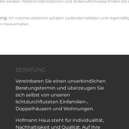
et werden. Weitere Informationen und Widerrufshinweise finden Sie i
ung:
Ich möchte weiterhin auf dem Laufenden bleiben und regelmäßi
 Haus erhalten.
BERATUNG
Vereinbaren Sie einen unverbindlichen
Beratungstermin und überzeugen Sie
sich selbst von unseren
lichtdurchfluteten Einfamilien-,
Doppelhäusern und Wohnungen.
Hofmann Haus steht für Individualität,
Nachhaltigkeit und Qualität. Auf Ihre